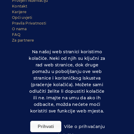
Provjeri rezervaciju
Kontakt
Karijere
Opći uvjeti
Pravila Privatnosti
O nama
FAQ
Za partnere
Investitori
Na našoj web stranici koristimo
Izjava o korištenju Monri WSPay-a
Reklamacije
kolačiće. Neki od njih su ključni za
rad web stranice, dok druge
pomažu u poboljšanju ove web
Hoteli Maestral d.o.o.
stranice i korisničkog iskustva
Ćira Carića 3
HR - 20 000 Dubrovnik, Hrvatska
(praćenje kolačića). Možete sami
telefon: +385 20 433 633
odlučiti želite li dopustiti kolačiće
reservations@hotelimaestral.com
ili ne. Imajte na umu da ako ih
odbacite, možda nećete moći
koristiti sve funkcije web mjesta.
Prihvati
Više o prihvaćanju
COPYRIGHT © 2020 - HOTELI MAESTRAL; POWERED BY