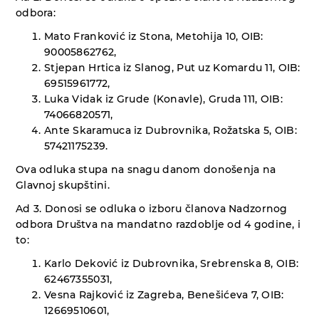
odbora:
Mato Franković iz Stona, Metohija 10, OIB:
90005862762,
Stjepan Hrtica iz Slanog, Put uz Komardu 11, OIB:
69515961772,
Luka Vidak iz Grude (Konavle), Gruda 111, OIB:
74066820571,
Ante Skaramuca iz Dubrovnika, Rožatska 5, OIB:
57421175239.
Ova odluka stupa na snagu danom donošenja na
Glavnoj skupštini.
Ad 3. Donosi se odluka o izboru članova Nadzornog
odbora Društva na mandatno razdoblje od 4 godine, i
to:
Karlo Deković iz Dubrovnika, Srebrenska 8, OIB:
62467355031,
Vesna Rajković iz Zagreba, Benešićeva 7, OIB:
12669510601,