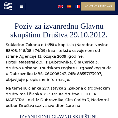
KONTAKTIRAJTE NAS
Poziv za izvanrednu Glavnu
skupštinu Društva 29.10.2012.
Sukladno Zakonu o tržištu kapitala (Narodne Novine
88/08, 146/08 i 74/09) kao i tekstu usvojenom od
strane Agencije 13. ožujka 2009. godine,
Hoteli Maestral d.d. iz Dubrovnika, Ćira Carića 3,
društvo upisano u sudskom registru Trgovačkog suda
u Dubrovniku MBS: 060008247, OIB: 88557173997,
objavljuje propisane informacije:
Na temelju članka 277. stavka 2. Zakona o trgovačkim
društvima i članka 35. Statuta društva HOTELA
MAESTRAL d.d. iz Dubrovnika, Ćira Carića 3, Nadzorni
odbor Društva saziva sve dioničare na
IZVANREDNU GLAVNU SKUPŠTINU