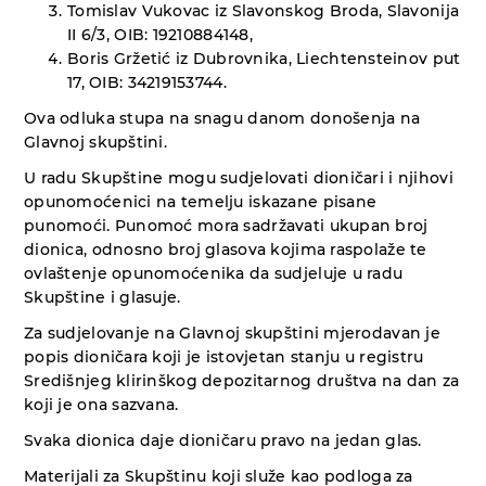
Tomislav Vukovac iz Slavonskog Broda, Slavonija
II 6/3, OIB: 19210884148,
Boris Gržetić iz Dubrovnika, Liechtensteinov put
17, OIB: 34219153744.
Ova odluka stupa na snagu danom donošenja na
Glavnoj skupštini.
U radu Skupštine mogu sudjelovati dioničari i njihovi
opunomoćenici na temelju iskazane pisane
punomoći. Punomoć mora sadržavati ukupan broj
dionica, odnosno broj glasova kojima raspolaže te
ovlaštenje opunomoćenika da sudjeluje u radu
Skupštine i glasuje.
Za sudjelovanje na Glavnoj skupštini mjerodavan je
popis dioničara koji je istovjetan stanju u registru
Središnjeg klirinškog depozitarnog društva na dan za
koji je ona sazvana.
Svaka dionica daje dioničaru pravo na jedan glas.
Materijali za Skupštinu koji služe kao podloga za